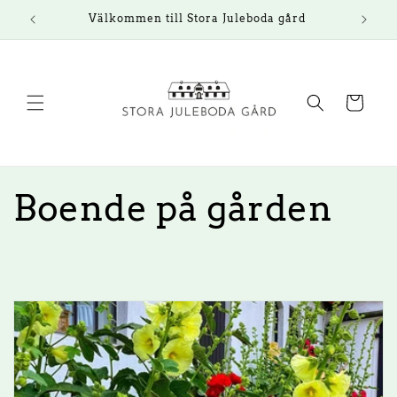
vidare
Välkommen till Stora Juleboda gård
"
till
innehåll
Varukorg
Boende på gården